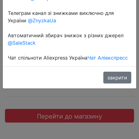
Телеграм канал зі знижками виключно для
України
@ZnyzkaUa
2019-04-26
Автоматичний збирач знижок з різних джерел
Женские часы.
@SaleStack
$1.36
Чат спільноти Aliexpress Україна
Чат Аліекспресс
закрити
Sale
Перейти до магазину