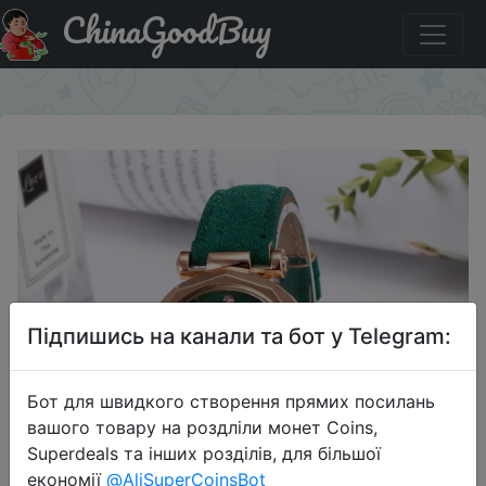
ChinaGoodBuy
Купити на розпродажі Женские часы.
×
Підпишись на канали та бот у Telegram:
Бот для швидкого створення прямих посилань
вашого товару на роздліли монет Coins,
Superdeals та інших розділів, для більшої
економії
@AliSuperCoinsBot