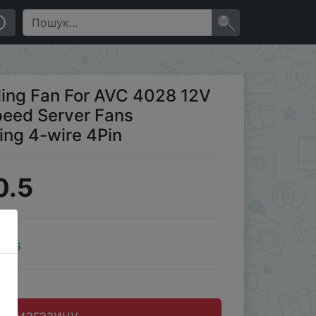
ual Ball Bearing 4-wire 4Pin
×
ng Fan For AVC 4028 12V
eed Server Fans
ng 4-wire 4Pin
0.5
oins
до магазину