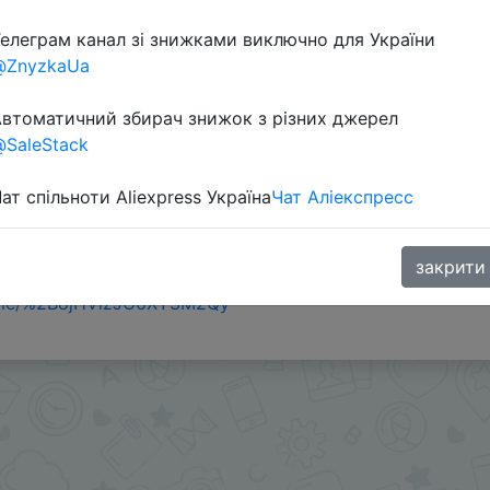
елеграм канал зі знижками виключно для України
@ZnyzkaUa
втоматичний збирач знижок з різних джерел
SaleStack
ат спільноти Aliexpress Україна
Чат Аліекспресс
 приложении.
идкой монетками
закрити
.me/%2B8jHVizJO6XY3M2Qy