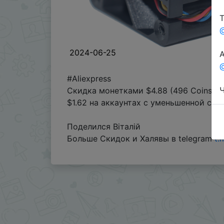
Т
2024-06-25
А
@
#Aliexpress
Ч
Скидка монетками $4.88 (496 Coins) в
$1.62 на аккаунтах с уменьшенной ск
Поделился Віталій
Больше Скидок и Халявы в telegram
t