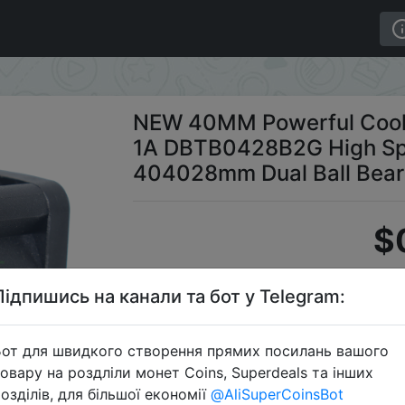
12V 1A DBTB0428B2G High Speed Server Fans 404028mm D
NEW 40MM Powerful Cooli
1A DBTB0428B2G High Sp
404028mm Dual Ball Beari
$
Підпишись на канали та бот у Telegram:
C
от для швидкого створення прямих посилань вашого
овару на роздліли монет Coins, Superdeals та інших
озділів, для більшої економії
@AliSuperCoinsBot
Перейти 