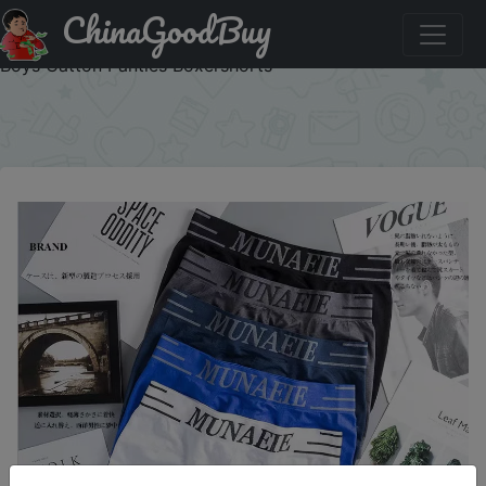
ChinaGoodBuy
Придбати 5pcs Wholesale One Size Men's Underwear
Male Boxers Underpants Comfortable Breathable Fashion
Boys Catton Panties Boxershorts
×