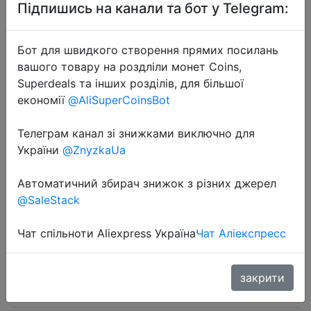
Підпишись на канали та бот у Telegram:
Бот для швидкого створення прямих посилань
вашого товару на роздліли монет Coins,
Superdeals та інших розділів, для більшої
2024-06-25
економії
@AliSuperCoinsBot
5pcs Wholesale One Size Men's
Underwear Male Boxers Underpants
Телеграм канал зі знижками виключно для
України
@ZnyzkaUa
Comfortable Breathable Fashion
Boys Catton Panties Boxershorts
Автоматичний збирач знижок з різних джерел
@SaleStack
$0.99
Чат спільноти Aliexpress Україна
Чат Аліекспресс
закрити
Sale