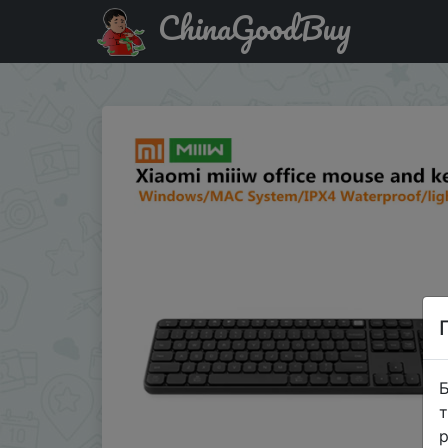
ChinaGoodBuy
Придбати по знижці Xiaomi MIIIW Набор беспроводная 
Б
т
р