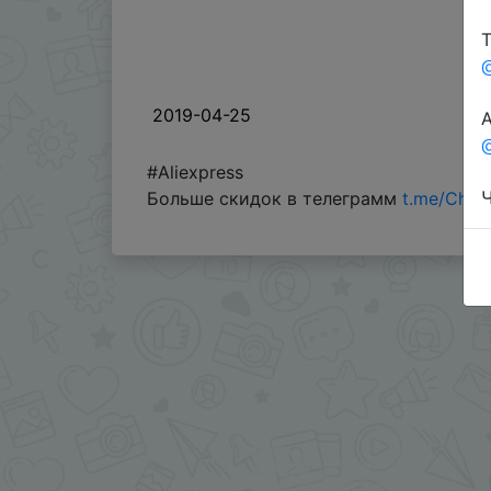
Т
2019-04-25
А
@
#Aliexpress
Ч
Больше скидок в телеграмм
t.me/Chin