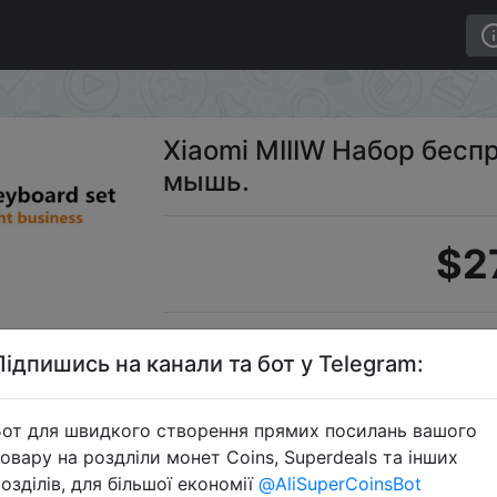
клавиатура + мышь.
Xiaomi MIIIW Набор бесп
мышь.
$2
S
Підпишись на канали та бот у Telegram:
от для швидкого створення прямих посилань вашого
овару на роздліли монет Coins, Superdeals та інших
Перейти 
озділів, для більшої економії
@AliSuperCoinsBot