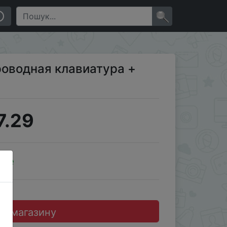
×
роводная клавиатура +
7.29
ale
до магазину