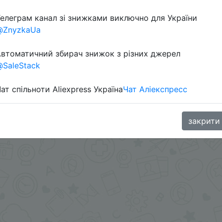
елеграм канал зі знижками виключно для України
@ZnyzkaUa
втоматичний збирач знижок з різних джерел
SaleStack
ат спільноти Aliexpress Україна
Чат Аліекспресс
aGoodBuy
закрити