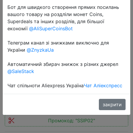
Бот для швидкого створення прямих посилань
вашого товару на роздліли монет Coins,
Superdeals та інших розділів, для більшої
економії
@AliSuperCoinsBot
2024-06-22
Телеграм канал зі знижками виключно для
Machenike K500-B84 TKL Wired
України
@ZnyzkaUa
Mechanical Keyboard 84 Keys LED
Автоматичний збирач знижок з різних джерел
Backlight Gaming Keyboard PBT
@SaleStack
Doubleshot Keycaps for PC Laptop
Чат спільноти Aliexpress Україна
Чат Аліекспресс
$11.08
закрити
Промокод:
"SSIP02"