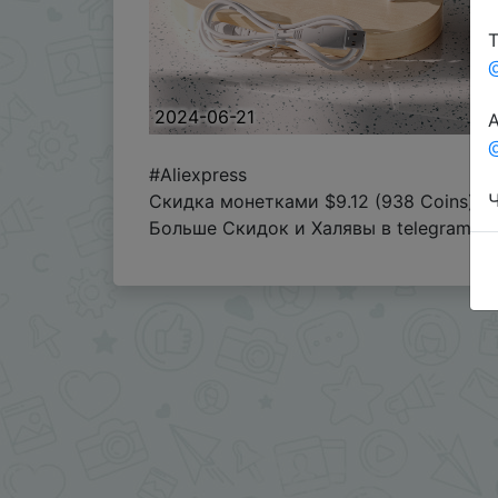
Т
2024-06-21
А
@
#Aliexpress
Ч
Скидка монетками $9.12 (938 Coins) в
Больше Скидок и Халявы в telegram
t