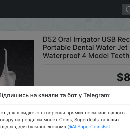
ater Flosser Portable Dental Water Jet 300ML Water Tank
D52 Oral Irrigator USB Re
Portable Dental Water Je
Waterproof 4 Model Teeth
$8
Підпишись на канали та бот у Telegram:
C
от для швидкого створення прямих посилань вашого
овару на роздліли монет Coins, Superdeals та інших
озділів, для більшої економії
@AliSuperCoinsBot
Перейти 