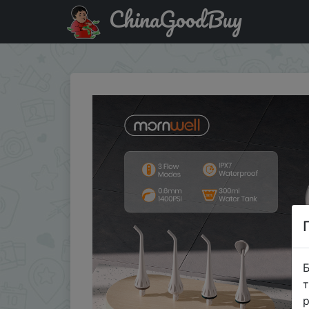
ChinaGoodBuy
Придбати по акціи D52 Oral Irrigator USB Rechargeable W
Б
т
р