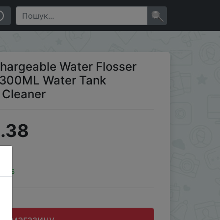
 Waterproof 4 Model Teeth Cleaner
×
chargeable Water Flosser
t 300ML Water Tank
 Cleaner
.38
oins
до магазину