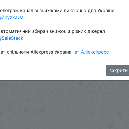
елеграм канал зі знижками виключно для України
@ZnyzkaUa
втоматичний збирач знижок з різних джерел
SaleStack
ат спільноти Aliexpress Україна
Чат Аліекспресс
 приложении.
.me/%2B8jHVizJO6XY3M2Qy
закрити