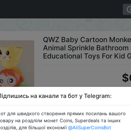
Toy Animal Sprinkle Bathroom Swimming Bathing Shower E
QWZ Baby Cartoon Monkey
Animal Sprinkle Bathroo
Educational Toys For Kid G
$
Підпишись на канали та бот у Telegram:
S
от для швидкого створення прямих посилань вашого
овару на роздліли монет Coins, Superdeals та інших
озділів, для більшої економії
@AliSuperCoinsBot
Перейти 