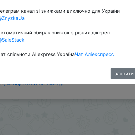
елеграм канал зі знижками виключно для України
@ZnyzkaUa
втоматичний збирач знижок з різних джерел
SaleStack
ат спільноти Aliexpress Україна
Чат Аліекспресс
) в приложении.
закрити
s или SuperDeals на интересующий вас товар можно в
.me/%2B8jHVizJO6XY3M2Qy