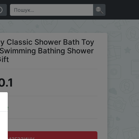
ducational Toys For Kid Gift
×
 Classic Shower Bath Toy
m Swimming Bathing Shower
ift
0.1
ale
до магазину