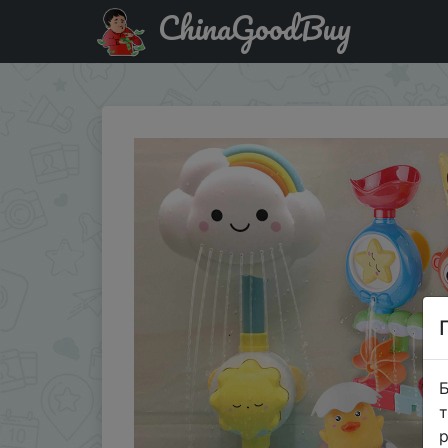
ChinaGoodBuy
Придбати QWZ Baby Cartoon Monkey Classic Shower Bath 
Б
т
р