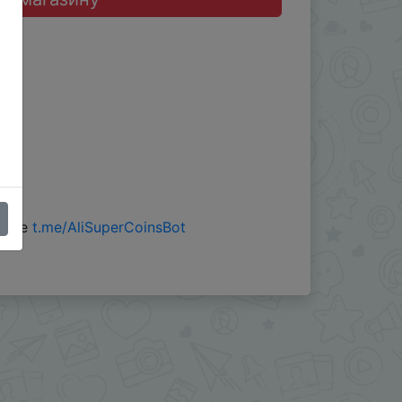
 боте
t.me/AliSuperCoinsBot