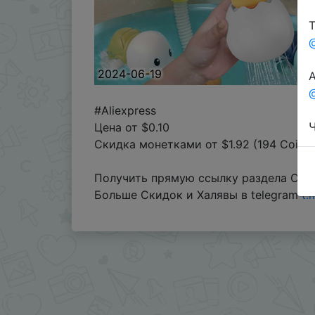
Т
2024-06-19
А
@
#Aliexpress
Ч
Цена от $0.10
Скидка монетками от $1.92 (194 Coins
Получить прямую ссылку раздела Coin
Больше Скидок и Халявы в telegram
t