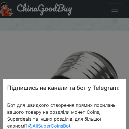
ChinaGoodBuy
Знижка на Поворотный аэратор.
×
Підпишись на канали та бот у Telegram:
Бот для швидкого створення прямих посилань
вашого товару на роздліли монет Coins,
Superdeals та інших розділів, для більшої
економії
@AliSuperCoinsBot