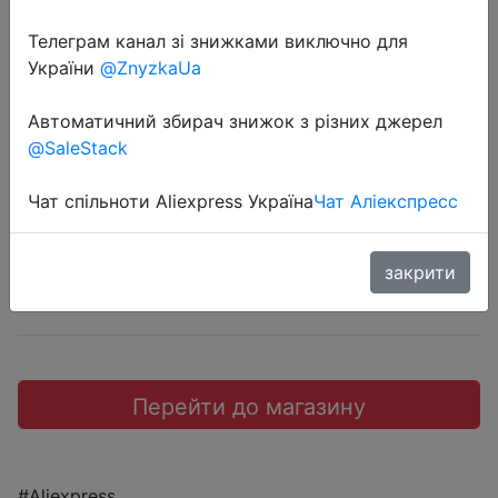
Телеграм канал зі знижками виключно для
України
@ZnyzkaUa
2019-04-24
Поворотный аэратор.
Автоматичний збирач знижок з різних джерел
@SaleStack
$0.63
Чат спільноти Aliexpress Україна
Чат Аліекспресс
закрити
Sale
Перейти до магазину
#Aliexpress