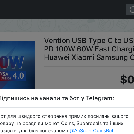
arge 4.0 PD 100W 60W Fast Charging for MacBook Pro Hu
Vention USB Type C to US
PD 100W 60W Fast Chargi
Huawei Xiaomi Samsung C
$0
Підпишись на канали та бот у Telegram:
C
от для швидкого створення прямих посилань вашого
овару на роздліли монет Coins, Superdeals та інших
озділів, для більшої економії
@AliSuperCoinsBot
Перейти 