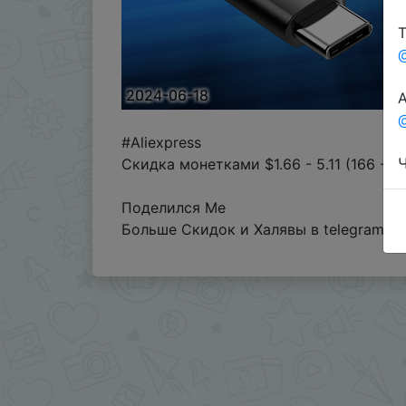
Т
2024-06-18
А
@
#Aliexpress
Ч
Скидка монетками $1.66 - 5.11 (166 -51
Поделился Me
Больше Скидок и Халявы в telegram
t