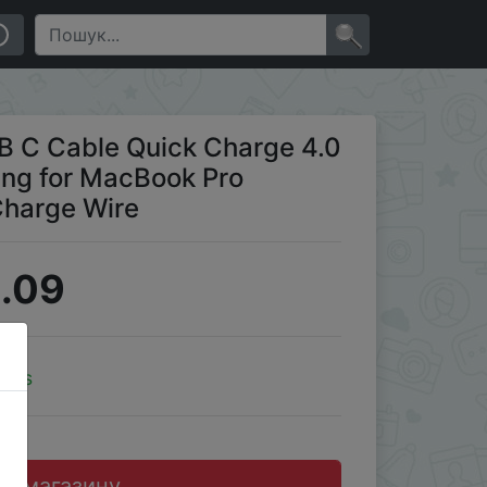
awei Xiaomi Samsung Charge Wire
×
B C Cable Quick Charge 4.0
ng for MacBook Pro
harge Wire
.09
oins
до магазину