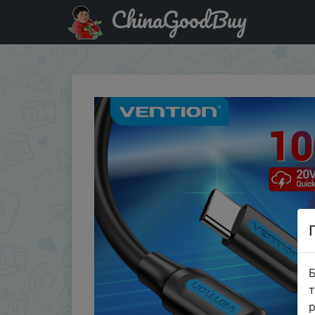
ChinaGoodBuy
Знижка на Vention USB Type C to USB C Cable Quick Ch
Б
т
р