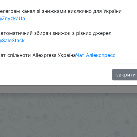
елеграм канал зі знижками виключно для України
@ZnyzkaUa
втоматичний збирач знижок з різних джерел
SaleStack
ат спільноти Aliexpress Україна
Чат Аліекспресс
1 Coins) в приложении.
закрити
.me/%2B8jHVizJO6XY3M2Qy