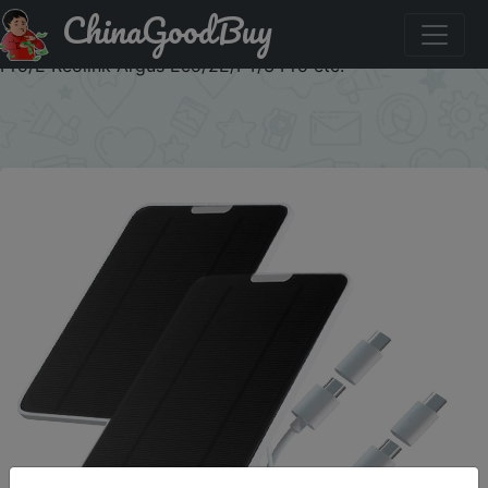
ChinaGoodBuy
Паридбати з промокодом SSIP02 2-Pack 5V 6W Solar
Panel Compatible with Eufycam 2C/2C Pro/E40/E20/2/2
Pro/E Reolink Argus Eco/2E/PT/3 Pro etc.
×