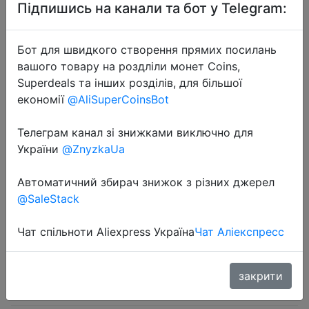
Підпишись на канали та бот у Telegram:
Бот для швидкого створення прямих посилань
вашого товару на роздліли монет Coins,
Superdeals та інших розділів, для більшої
2024-06-17
економії
@AliSuperCoinsBot
2-Pack 5V 6W Solar Panel
Compatible with Eufycam 2C/2C
Телеграм канал зі знижками виключно для
України
@ZnyzkaUa
Pro/E40/E20/2/2 Pro/E Reolink
Argus Eco/2E/PT/3 Pro etc.
Автоматичний збирач знижок з різних джерел
@SaleStack
$15.26
Чат спільноти Aliexpress Україна
Чат Аліекспресс
закрити
Промокод:
"SSIP02"