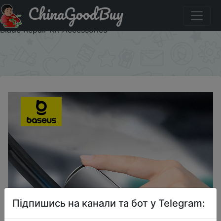
ChinaGoodBuy
Знижка на Baseus Car Wiper Blade Repair Universal Auto
Windshield Wiper Refurbish Tool Car Windshield Wiper
Blade Repair Kit Accessories
×
Підпишись на канали та бот у Telegram: