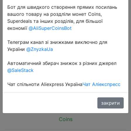
Бот для швидкого створення прямих посилань
вашого товару на роздліли монет Coins,
Superdeals та інших розділів, для більшої
економії
@AliSuperCoinsBot
2024-06-17
Телеграм канал зі знижками виключно для
Baseus Car Wiper Blade Repair
України
@ZnyzkaUa
Universal Auto Windshield Wiper
Автоматичний збирач знижок з різних джерел
Refurbish Tool Car Windshield Wiper
@SaleStack
Blade Repair Kit Accessories
Чат спільноти Aliexpress Україна
Чат Аліекспресс
$1.21
закрити
Coins