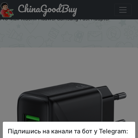
ChinaGoodBuy
Придбати по знижці HOCO 30W Dual-port Charger Quick
Charge 4.0 3.0 Type C PD USB C Charger For iPhone 15
Pro Max Xiaomi Huawei Samsung Fast Adapter
×
Підпишись на канали та бот у Telegram: