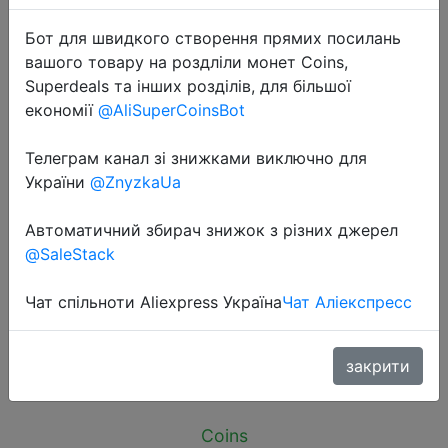
Бот для швидкого створення прямих посилань
вашого товару на роздліли монет Coins,
Superdeals та інших розділів, для більшої
економії
@AliSuperCoinsBot
2024-06-08
Телеграм канал зі знижками виключно для
HOCO 30W Dual-port Charger
України
@ZnyzkaUa
Quick Charge 4.0 3.0 Type C PD
USB C Charger For iPhone 15 Pro
Автоматичний збирач знижок з різних джерел
Max Xiaomi Huawei Samsung Fast
@SaleStack
Adapter
Чат спільноти Aliexpress Україна
Чат Аліекспресс
$0.78
закрити
Coins