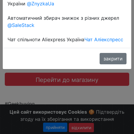
ROM - Mirror Black
України
@ZnyzkaUa
Автоматичний збирач знижок з різних джерел
$479.99
@SaleStack
Чат спільноти Aliexpress Україна
Чат Аліекспресс
Промокод:
"OGVHAXIX"
закрити
Перейти до магазину
#Geekbuying
Больше скидок в телеграмм
t.me/ChinaGoodBuy
Цей сайт використовує Cookies
🍪 Підтвердіть
згоду на їх зберігання та використання
прийняти
відхилити