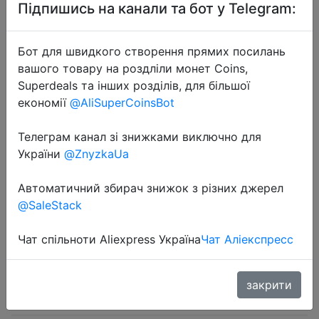
Підпишись на канали та бот у Telegram:
Бот для швидкого створення прямих посилань
вашого товару на роздліли монет Coins,
Superdeals та інших розділів, для більшої
2024-06-06
економії
@AliSuperCoinsBot
HOCO EQ9 Orignal Earphone
Bluetooth 5.3 Wireless Waterproof
Телеграм канал зі знижками виключно для
України
@ZnyzkaUa
Sports Earbuds for iPhone Xiaomi
samsung in-ear Handsfree Stereo
Автоматичний збирач знижок з різних джерел
@SaleStack
$3.59
Чат спільноти Aliexpress Україна
Чат Аліекспресс
закрити
Sale