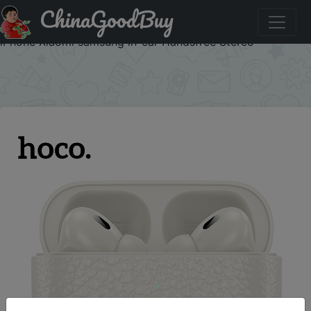
ChinaGoodBuy
Придбати по акціи HOCO EQ9 Orignal Earphone
Bluetooth 5.3 Wireless Waterproof Sports Earbuds for
iPhone Xiaomi samsung in-ear Handsfree Stereo
×