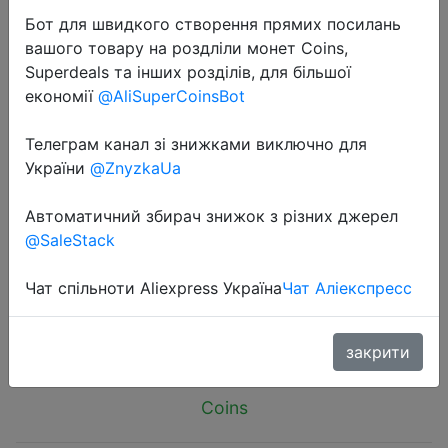
Бот для швидкого створення прямих посилань
вашого товару на роздліли монет Coins,
Superdeals та інших розділів, для більшої
економії
@AliSuperCoinsBot
2024-06-04
Телеграм канал зі знижками виключно для
Reusable Silicone Bust Nipple Cover
України
@ZnyzkaUa
Pasties Stickers For Women Breast
Автоматичний збирач знижок з різних джерел
Self Adhesive Invisible Lift Tape
@SaleStack
Push Up Strapless Bra
Чат спільноти Aliexpress Україна
Чат Аліекспресс
$0.76
закрити
Coins