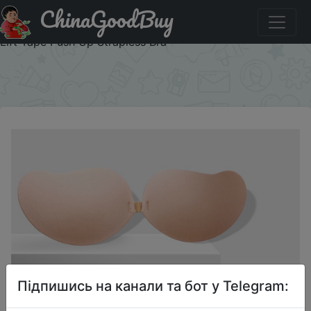
ChinaGoodBuy
Придбати по акціи Reusable Silicone Bust Nipple Cover
Pasties Stickers For Women Breast Self Adhesive Invisible
Lift Tape Push Up Strapless Bra
×
Підпишись на канали та бот у Telegram: