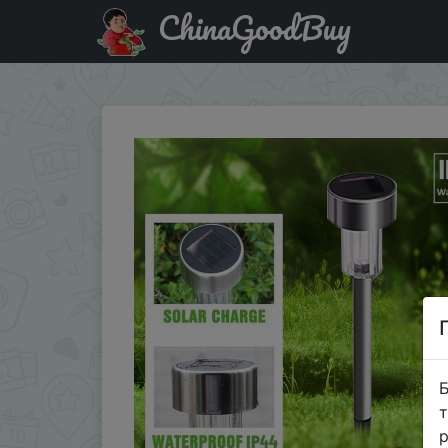
ChinaGoodBuy
Акція на Lawn Floor Lamp Garden Decorative Stainless St
Б
т
р