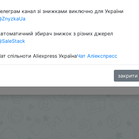
елеграм канал зі знижками виключно для України
@ZnyzkaUa
втоматичний збирач знижок з різних джерел
SaleStack
ат спільноти Aliexpress Україна
Чат Аліекспресс
 приложении.
s или SuperDeals на интересующий вас товар можно в
закрити
.me/%2B8jHVizJO6XY3M2Qy