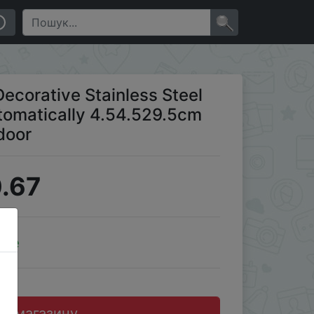
mp Pathway Lights Outdoor
×
corative Stainless Steel
tomatically 4.54.529.5cm
door
.67
ale
до магазину