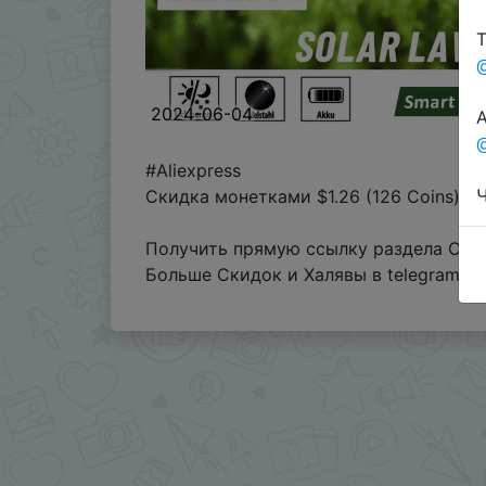
Т
2024-06-04
А
@
#Aliexpress
Ч
Скидка монетками $1.26 (126 Coins) в
Получить прямую ссылку раздела Coin
Больше Скидок и Халявы в telegram
t