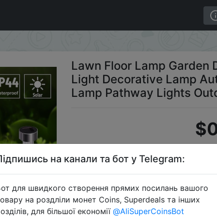
eel Light Decorative Lamp Automatically 4.54.529.5cm La
Lawn Floor Lamp Garden De
Light Decorative Lamp Au
Lamp Pathway Lights Out
$0
Підпишись на канали та бот у Telegram:
S
от для швидкого створення прямих посилань вашого
овару на роздліли монет Coins, Superdeals та інших
озділів, для більшої економії
@AliSuperCoinsBot
Перейти 