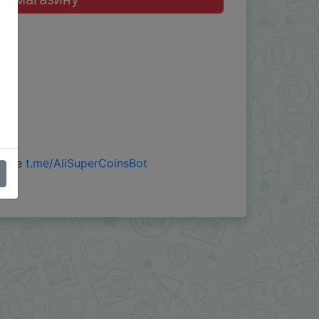
 боте
t.me/AliSuperCoinsBot