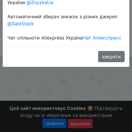
України
@ZnyzkaUa
Перейти до магазину
Автоматичний збирач знижок з різних джерел
@SaleStack
#Gearbest
Чат спільноти Aliexpress Україна
Чат Аліекспресс
Больше скидок в телеграмм
t.me/ChinaGoodBuy
закрити
Цей сайт використовує Cookies
🍪 Підтвердіть
згоду на їх зберігання та використання
прийняти
відхилити