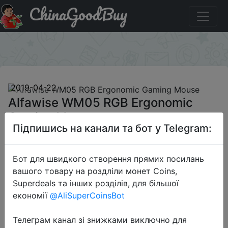
ChinaGoodBuy
Паридбати з промокодом `GBAPRSS014` Alfawise
WM05 RGB Ergonomic Gaming Mouse
×
2019-04-22
Alfawise WM05 RGB Ergonomic
Gaming Mouse
Підпишись на канали та бот у Telegram:
$5.99
Бот для швидкого створення прямих посилань
вашого товару на роздліли монет Coins,
Superdeals та інших розділів, для більшої
Промокод:
"`GBAPRSS014`"
економії
@AliSuperCoinsBot
Телеграм канал зі знижками виключно для