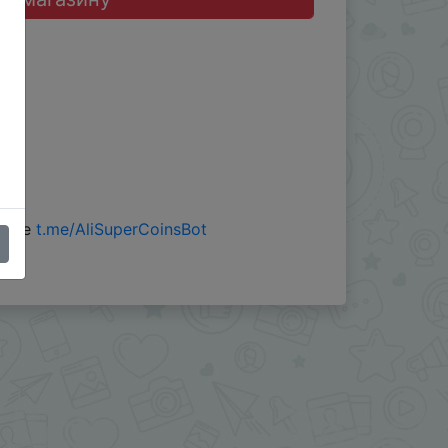
 боте
t.me/AliSuperCoinsBot