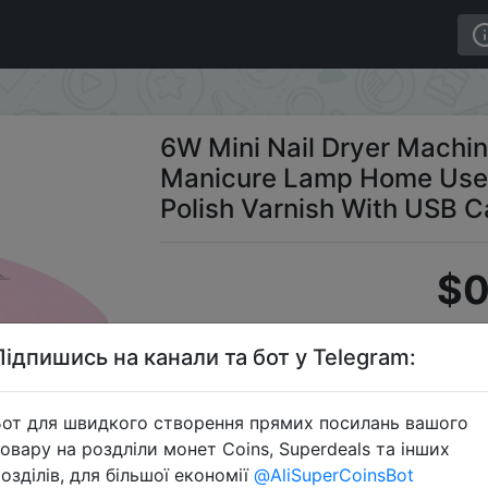
le 6 LED UV Manicure Lamp Home Use Nail Lamp For Dryin
6W Mini Nail Dryer Machi
Manicure Lamp Home Use 
Polish Varnish With USB C
$0
Підпишись на канали та бот у Telegram:
S
от для швидкого створення прямих посилань вашого
овару на роздліли монет Coins, Superdeals та інших
озділів, для більшої економії
@AliSuperCoinsBot
Перейти 