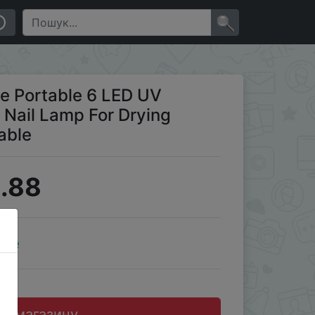
g Polish Varnish With USB Cable
×
ne Portable 6 LED UV
Nail Lamp For Drying
able
.88
ale
до магазину