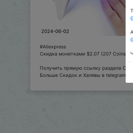
Т
2024-06-02
А
@
#Aliexpress
Ч
Скидка монетками $2.07 (207 Coins) в
Получить прямую ссылку раздела Coin
Больше Скидок и Халявы в telegram
t