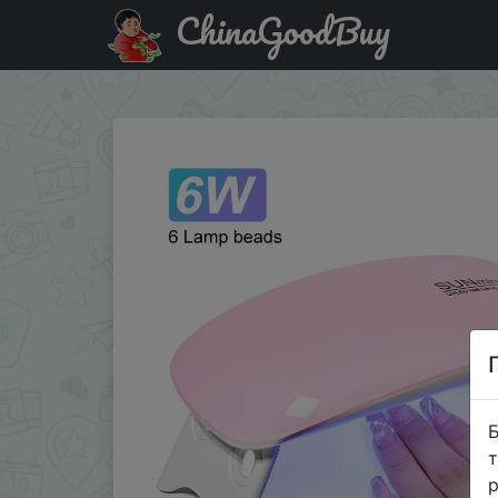
ChinaGoodBuy
Купити на розпродажі 6W Mini Nail Dryer Machine Portab
Б
т
р