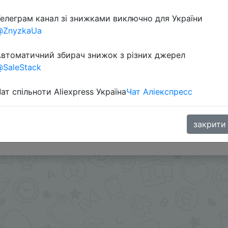
елеграм канал зі знижками виключно для України
@ZnyzkaUa
втоматичний збирач знижок з різних джерел
SaleStack
ат спільноти Aliexpress Україна
Чат Аліекспресс
 приложении.
s или SuperDeals на интересующий вас товар можно в
закрити
.me/%2B8jHVizJO6XY3M2Qy