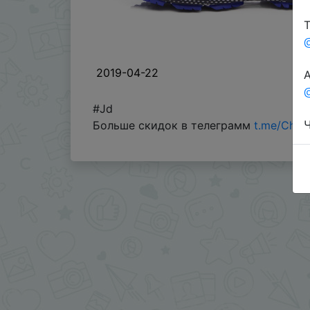
Т
2019-04-22
А
@
#Jd
Ч
Больше скидок в телеграмм
t.me/Chin