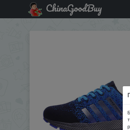
ChinaGoodBuy
Придбати по знижці Мужские кроссовки размер 39-46
Б
т
р