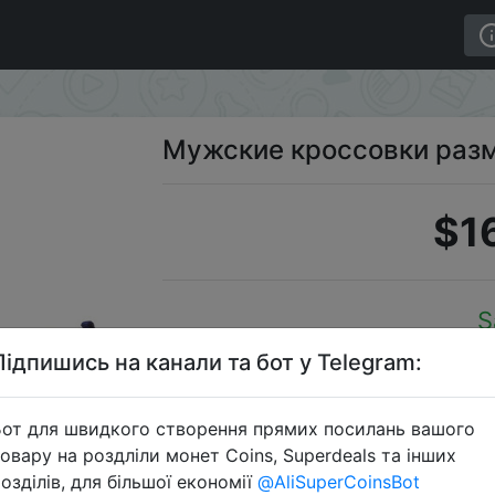
Мужские кроссовки раз
$1
S
Підпишись на канали та бот у Telegram:
от для швидкого створення прямих посилань вашого
Перейти 
овару на роздліли монет Coins, Superdeals та інших
озділів, для більшої економії
@AliSuperCoinsBot