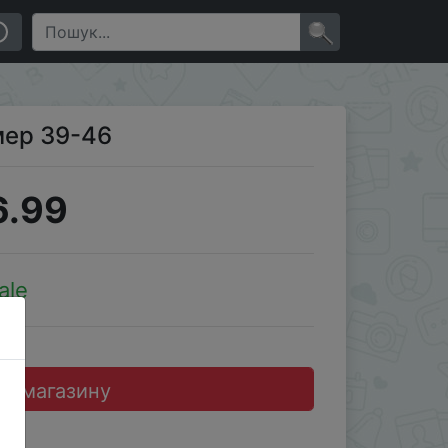
×
мер 39-46
6.99
ale
до магазину