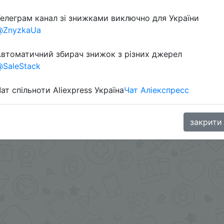
елеграм канал зі знижками виключно для України
@ZnyzkaUa
втоматичний збирач знижок з різних джерел
SaleStack
ат спільноти Aliexpress Україна
Чат Аліекспресс
aGoodBuy
закрити