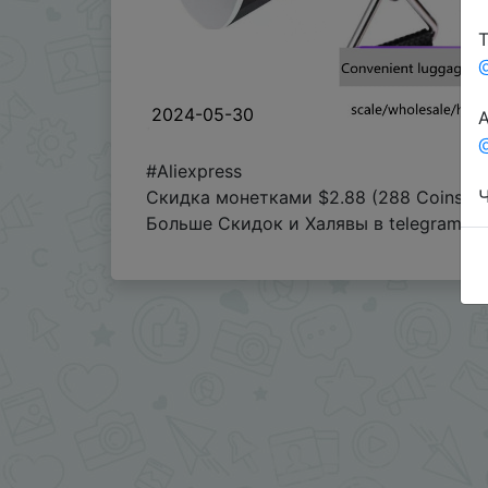
Т
2024-05-30
А
@
#Aliexpress
Ч
Скидка монетками $2.88 (288 Coins) 
Больше Скидок и Халявы в telegram
t