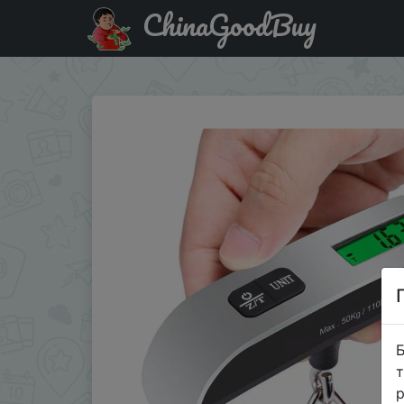
ChinaGoodBuy
Акція на Portable Scale Digital LCD Display 110lb/50kg 
Б
т
р