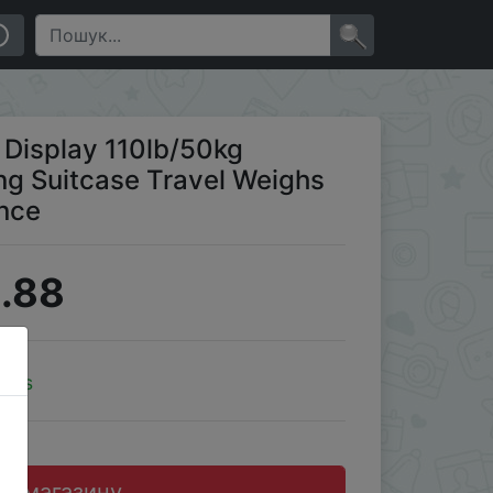
e Bag Weight Balance
×
D Display 110lb/50kg
ng Suitcase Travel Weighs
nce
.88
oins
до магазину