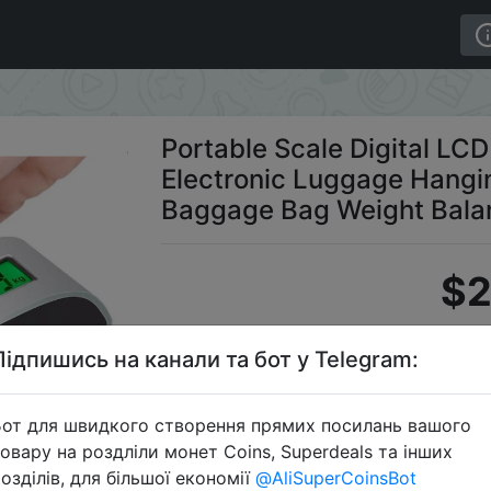
Electronic Luggage Hanging Suitcase Travel Weighs Baggag
Portable Scale Digital LC
Electronic Luggage Hangi
Baggage Bag Weight Bala
$2
Підпишись на канали та бот у Telegram:
C
от для швидкого створення прямих посилань вашого
овару на роздліли монет Coins, Superdeals та інших
озділів, для більшої економії
@AliSuperCoinsBot
Перейти 