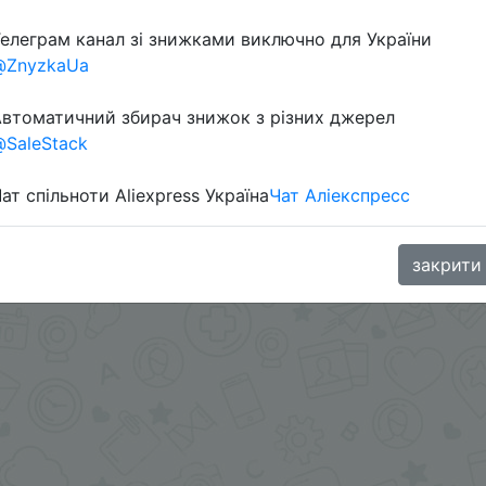
елеграм канал зі знижками виключно для України
@ZnyzkaUa
втоматичний збирач знижок з різних джерел
SaleStack
ат спільноти Aliexpress Україна
Чат Аліекспресс
в приложении.
.me/%2B8jHVizJO6XY3M2Qy
закрити