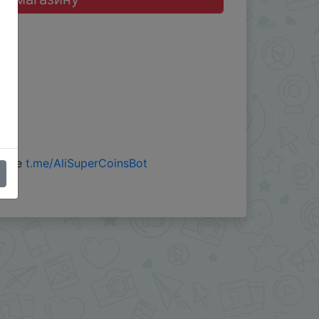
 боте
t.me/AliSuperCoinsBot