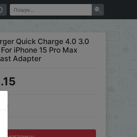
 Pro Max Xiaomi Huawei Samsung Fast Adapter
×
ger Quick Charge 4.0 3.0
For iPhone 15 Pro Max
ast Adapter
.15
ale
до магазину