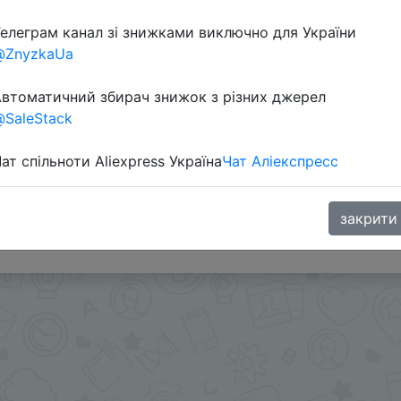
елеграм канал зі знижками виключно для України
@ZnyzkaUa
втоматичний збирач знижок з різних джерел
SaleStack
ат спільноти Aliexpress Україна
Чат Аліекспресс
в приложении.
s или SuperDeals на интересующий вас товар можно в
закрити
.me/%2B8jHVizJO6XY3M2Qy