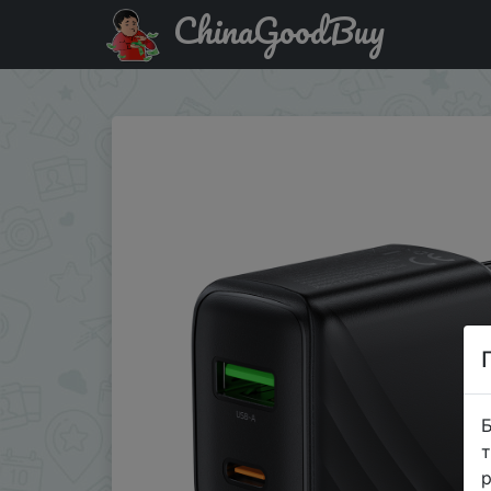
ChinaGoodBuy
Купити на розпродажі HOCO 30W Dual-port Charger Quick
Б
т
р