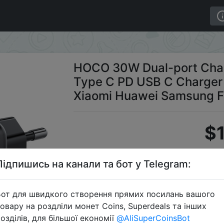
 Charge 4.0 3.0 Type C PD USB C Charger For iPhone 15
HOCO 30W Dual-port Char
Type C PD USB C Charger 
Xiaomi Huawei Samsung F
$1
Підпишись на канали та бот у Telegram:
S
от для швидкого створення прямих посилань вашого
овару на роздліли монет Coins, Superdeals та інших
озділів, для більшої економії
@AliSuperCoinsBot
Перейти 