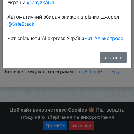
України
@ZnyzkaUa
Промокод:
"Cardvr30"
Автоматичний збирач знижок з різних джерел
@SaleStack
Чат спільноти Aliexpress Україна
Чат Аліекспресс
Перейти до магазину
закрити
#Banggood
Больше скидок в телеграмм
t.me/ChinaGoodBuy
Цей сайт використовує Cookies
🍪 Підтвердіть
згоду на їх зберігання та використання
прийняти
відхилити