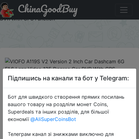
ChinaGoodBuy
Купити по знижці Cardvr30 VIOFO A119S V2 Version 2
Inch Car Dashcam 6G F1.6 Lens Video 135 Degree Car
DVR With GPS Function
×
2019-04-19
Підпишись на канали та бот у Telegram:
VIOFO A119S V2 Version 2 Inch Car
Dashcam 6G F1.6 Lens Video 135
Бот для швидкого створення прямих посилань
Degree Car DVR With GPS Function
вашого товару на роздліли монет Coins,
Superdeals та інших розділів, для більшої
економії
@AliSuperCoinsBot
$62.99
Телеграм канал зі знижками виключно для