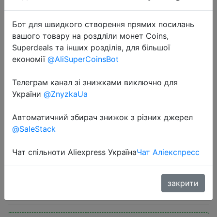
Бот для швидкого створення прямих посилань
вашого товару на роздліли монет Coins,
Superdeals та інших розділів, для більшої
економії
@AliSuperCoinsBot
2019-04-19
Телеграм канал зі знижками виключно для
1 пара круглые шнурки
України
@ZnyzkaUa
однотонные классические
Автоматичний збирач знижок з різних джерел
повседневные спортивные
@SaleStack
ботинки martin обувь кружево 90
см/120 см/150 см # NEWXD
Чат спільноти Aliexpress Україна
Чат Аліекспресс
$0.94
закрити