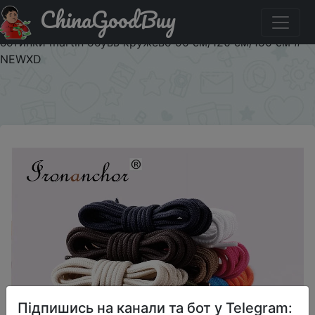
ChinaGoodBuy
Паридбати з промокодом $2/2 1 пара круглые шнурки
однотонные классические повседневные спортивные
ботинки martin обувь кружево 90 см/120 см/150 см #
NEWXD
×
Підпишись на канали та бот у Telegram: