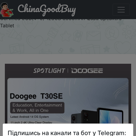
ChinaGoodBuy
Промокод на знижку T30SE40 World Premiere DOOGEE
T30SE Tablet Android 14 T606 Octa Core 11" 2.4K TÜV
Certified 9GB(4+5) 128GB 8580mAh Quad Speakers
Tablet
×
Підпишись на канали та бот у Telegram: