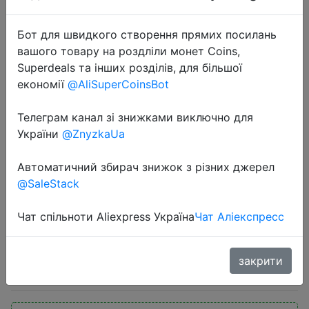
Бот для швидкого створення прямих посилань
вашого товару на роздліли монет Coins,
Superdeals та інших розділів, для більшої
економії
@AliSuperCoinsBot
2024-05-13
Телеграм канал зі знижками виключно для
World Premiere DOOGEE T30SE
України
@ZnyzkaUa
Tablet Android 14 T606 Octa Core
Автоматичний збирач знижок з різних джерел
11" 2.4K TÜV Certified 9GB(4+5)
@SaleStack
128GB 8580mAh Quad Speakers
Tablet
Чат спільноти Aliexpress Україна
Чат Аліекспресс
$95.14
закрити