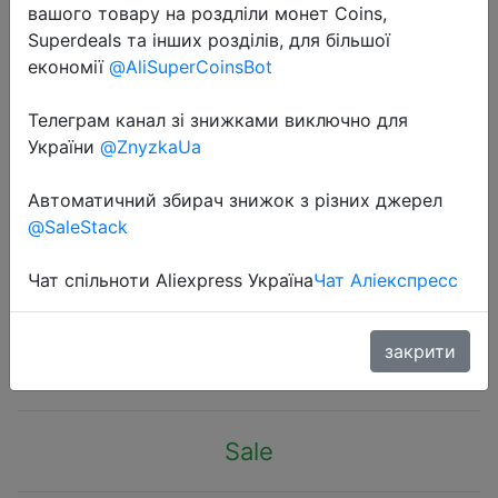
вашого товару на роздліли монет Coins,
Superdeals та інших розділів, для більшої
економії
@AliSuperCoinsBot
Телеграм канал зі знижками виключно для
України
@ZnyzkaUa
2019-04-18
50 шт. Marvel Мстители стикер с
Автоматичний збирач знижок з різних джерел
рисунком из мультфильма
@SaleStack
водостойкие для ноутбука/
гитары/чемодана/скейта и т.д.
Чат спільноти Aliexpress Україна
Чат Аліекспресс
$1.49
закрити
Sale