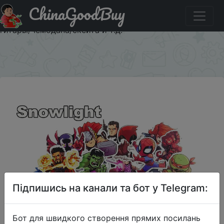
ChinaGoodBuy
Придбати по акціи 50 шт. Marvel Мстители стикер с
рисунком из мультфильма водостойкие для ноутбука/
гитары/чемодана/скейта и т.д.
×
Підпишись на канали та бот у Telegram:
Бот для швидкого створення прямих посилань