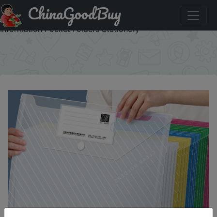
ChinaGoodBuy
Придбати 10Pcs A4 Transparent File Bag Plastic
Documents Filing Storage Bag Student Organizer
Information Pocket Folders Stationery
×