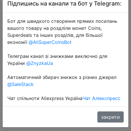
Підпишись на канали та бот у Telegram:
Бот для швидкого створення прямих посилань
вашого товару на роздліли монет Coins,
Superdeals та інших розділів, для більшої
2024-05-11
економії
@AliSuperCoinsBot
10Pcs A4 Transparent File Bag
Plastic Documents Filing Storage
Телеграм канал зі знижками виключно для
України
@ZnyzkaUa
Bag Student Organizer Information
Pocket Folders Stationery
Автоматичний збирач знижок з різних джерел
@SaleStack
$1.77
Чат спільноти Aliexpress Україна
Чат Аліекспресс
закрити
Sale