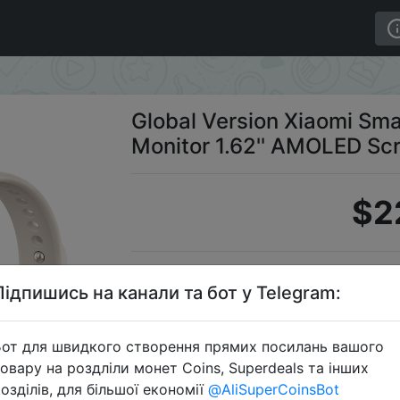
n Monitor 1.62'' AMOLED Screen 16 Days Battery Life
Global Version Xiaomi Sm
Monitor 1.62'' AMOLED Scr
$2
S
Підпишись на канали та бот у Telegram:
от для швидкого створення прямих посилань вашого
овару на роздліли монет Coins, Superdeals та інших
Перейти 
озділів, для більшої економії
@AliSuperCoinsBot