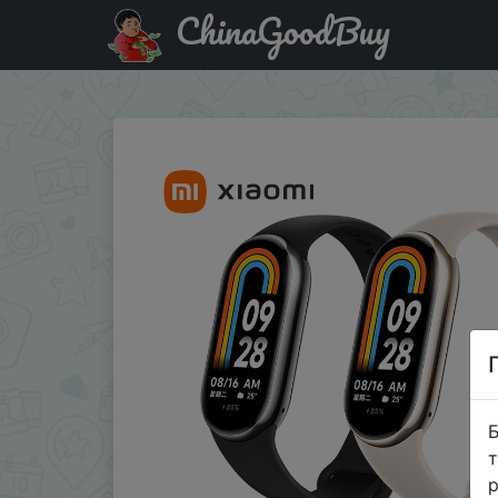
ChinaGoodBuy
Акція на Global Version Xiaomi Smart Band 8 Blood Oxyge
Б
т
р