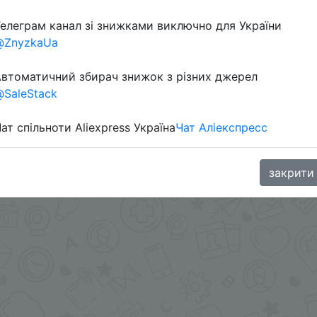
елеграм канал зі знижками виключно для України
@ZnyzkaUa
втоматичний збирач знижок з різних джерел
SaleStack
ат спільноти Aliexpress Україна
Чат Аліекспресс
в приложении.
.me/%2B8jHVizJO6XY3M2Qy
закрити