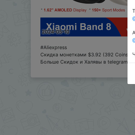
Т
2024-05-10
А
@
#Aliexpress
Ч
Скидка монетками $3.92 (392 Coins) 
Больше Скидок и Халявы в telegram
t