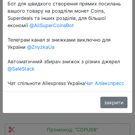
Бот для швидкого створення прямих посилань
вашого товару на роздліли монет Coins,
Superdeals та інших розділів, для більшої
економії
@AliSuperCoinsBot
Телеграм канал зі знижками виключно для
України
@ZnyzkaUa
2024-05-06
2024 World Premeire HOTWAV R7
Автоматичний збирач знижок з різних джерел
Rugged Tablets Android 10.1'' HD+
@SaleStack
15600mAh 12GB(6+6) 256GB OTG
Reverse Charge Glove Mode Global
Чат спільноти Aliexpress Україна
Чат Аліекспресс
$155.73
закрити
Промокод:
"CDPU08"