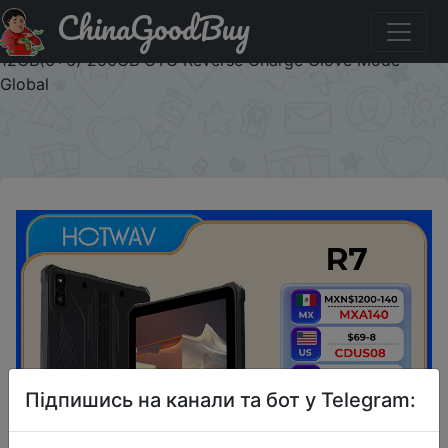
ChinaGoodBuy
Промокод на знижку CDPU08 2024 World Premeire
HOTWAV R7 Rugged Tablets Android 10.1'' HD+ 15600mAh
12GB(6+6) 256GB OTG Reverse Charge Glove Mode
Global
×
Підпишись на канали та бот у Telegram: