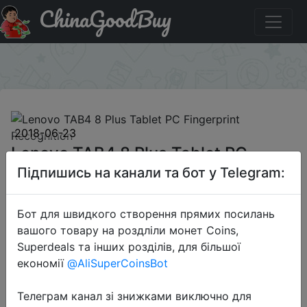
ChinaGoodBuy
Акція на Lenovo TAB4 8 Plus Tablet PC Fingerprint
Recognition
×
2018-06-23
Lenovo TAB4 8 Plus Tablet PC
Fingerprint Recognition
Підпишись на канали та бот у Telegram:
Бот для швидкого створення прямих посилань
$269.99
вашого товару на роздліли монет Coins,
Superdeals та інших розділів, для більшої
економії
@AliSuperCoinsBot
Sale
Телеграм канал зі знижками виключно для