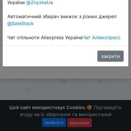
України
@ZnyzkaUa
Автоматичний збирач знижок з різних джерел
Перейти до магазину
@SaleStack
Чат спільноти Aliexpress Україна
Чат Аліекспресс
Додаткова інформація відсутня.
Слідкуйте за знижками на мобільному, в телеграм
каналі:
закрити
ZnyzhkaUA
Цей сайт використовує Cookies
🍪 Підтвердіть
згоду на їх зберігання та використання
прийняти
відхилити