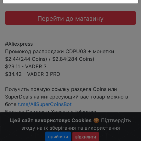
Перейти до магазину
#Aliexpress
Промокод распродажи CDPU03 + монетки
$2.44(244 Coins) / $2.84(284 Coins)
$29.11 - VADER 3
$34.42 - VADER 3 PRO
Получить прямую ссылку раздела Coins или
SuperDeals на интересующий вас товар можно в
боте
t.me/AliSuperCoinsBot
Больше Скидок и Халявы в telegram
t.me/%2B8jHVizJO6XY3M2Qy
Цей сайт використовує Cookies
🍪 Підтвердіть
згоду на їх зберігання та використання
прийняти
відхилити