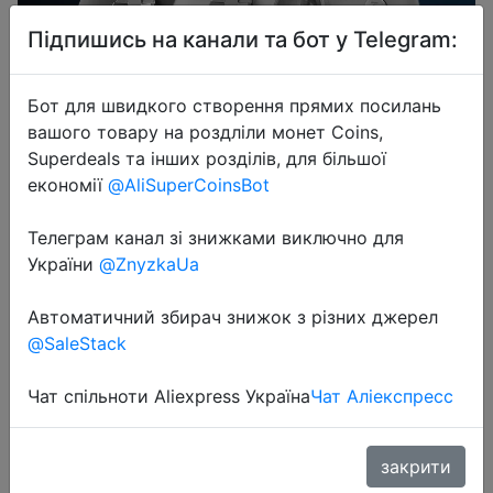
Підпишись на канали та бот у Telegram:
Бот для швидкого створення прямих посилань
вашого товару на роздліли монет Coins,
2024-05-04
Superdeals та інших розділів, для більшої
New Flydigi VADER 3 / VADER 3 PRO
економії
@AliSuperCoinsBot
Bluetooth Wireless Gamepad Hall
Телеграм канал зі знижками виключно для
Linear Trigger Switch/PC/steam/IOS
України
@ZnyzkaUa
Games and Video Games
Автоматичний збирач знижок з різних джерел
@SaleStack
$29.11
Чат спільноти Aliexpress Україна
Чат Аліекспресс
Промокод:
"CDPU03"
закрити