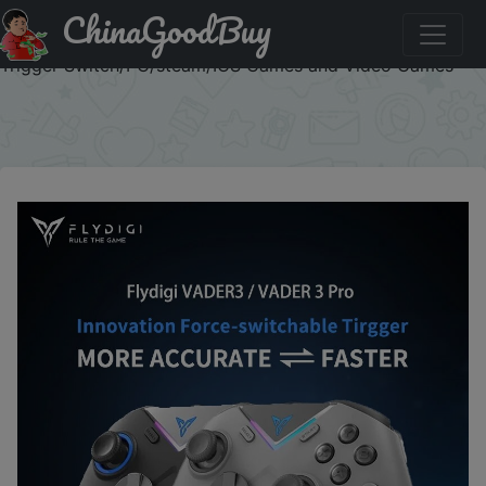
ChinaGoodBuy
Промокод на знижку CDPU03 New Flydigi VADER 3 /
VADER 3 PRO Bluetooth Wireless Gamepad Hall Linear
Trigger Switch/PC/steam/IOS Games and Video Games
×