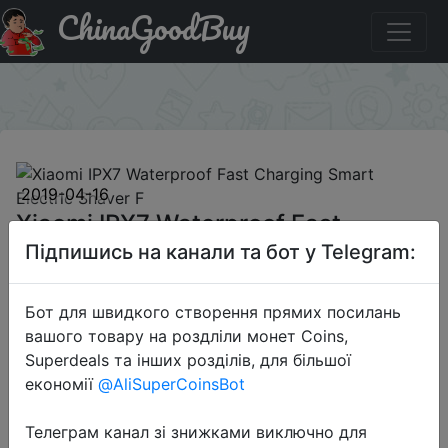
ChinaGoodBuy
Купити по знижці ChinaGB745 Xiaomi IPX7 Waterproof
Fast Charging Smart Electric Shaver F
×
2019-04-16
Xiaomi IPX7 Waterproof Fast
Charging Smart Electric Shaver F
Підпишись на канали та бот у Telegram:
Бот для швидкого створення прямих посилань
$27
вашого товару на роздліли монет Coins,
Superdeals та інших розділів, для більшої
економії
@AliSuperCoinsBot
Промокод:
"ChinaGB745"
Телеграм канал зі знижками виключно для