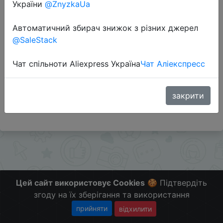
України
@ZnyzkaUa
Автоматичний збирач знижок з різних джерел
Перейти до магазину
@SaleStack
Чат спільноти Aliexpress Україна
Чат Аліекспресс
#Banggood
Скидка под запросам подписчиков. Скидка на 15
штук.
закрити
Больше скидок в телеграмм
t.me/ChinaGoodBuy
Цей сайт використовує Cookies
🍪 Підтвердіть
згоду на їх зберігання та використання
прийняти
відхилити