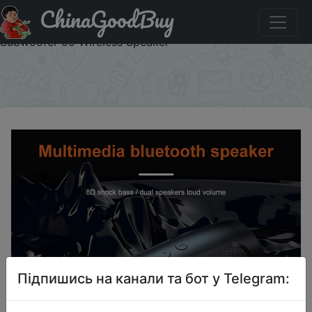
ChinaGoodBuy
Знижка на Bluetooth Speaker Dual Speaker Stereo
Outdoor Tfusb Playback Fm Voice Broadcasting Portable
Subwoofer 50 Wireless Speaker
×
Підпишись на канали та бот у Telegram: