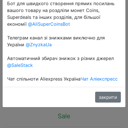
Бот для швидкого створення прямих посилань
вашого товару на роздліли монет Coins,
Superdeals та інших розділів, для більшої
економії
@AliSuperCoinsBot
Телеграм канал зі знижками виключно для
2024-05-01
України
@ZnyzkaUa
Bluetooth Speaker Dual Speaker
Stereo Outdoor Tfusb Playback Fm
Автоматичний збирач знижок з різних джерел
Voice Broadcasting Portable
@SaleStack
Subwoofer 50 Wireless Speaker
Чат спільноти Aliexpress Україна
Чат Аліекспресс
$2.49
закрити
Sale