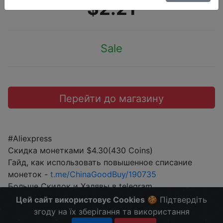
$2.21
Sale
Перейти до магазину
#Aliexpress
Скидка монетками $4.30(430 Coins)
Гайд, как использовать повышенное списание
монеток -
t.me/ChinaGoodBuy/190735
Больше Скидок и Халявы в telegram
t.me/%2B8jHVizJO6XY3M2Qy
Цей сайт використовує Cookies
🍪 Підтвердіть
згоду на їх зберігання та використання