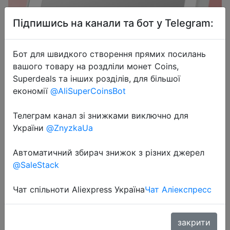
Підпишись на канали та бот у Telegram:
Бот для швидкого створення прямих посилань
вашого товару на роздліли монет Coins,
Superdeals та інших розділів, для більшої
економії
@AliSuperCoinsBot
Телеграм канал зі знижками виключно для
України
@ZnyzkaUa
2024-04-26
Автоматичний збирач знижок з різних джерел
USB Rechargeable Portable
@SaleStack
Compact LED Vanity Mirror with
Touch Screen Dimming Makeup
Чат спільноти Aliexpress Україна
Чат Аліекспресс
Mirror
закрити