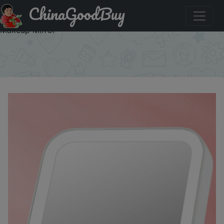
ChinaGoodBuy
Придбати по знижці USB Rechargeable Portable
Compact LED Vanity Mirror with Touch Screen Dimming
Makeup Mirror
×