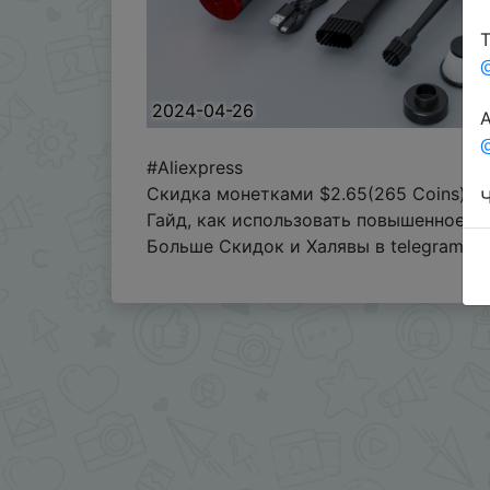
Т
2024-04-26
А
@
#Aliexpress
Скидка монетками $2.65(265 Coins)
Ч
Гайд, как использовать повышенное с
Больше Скидок и Халявы в telegram
t