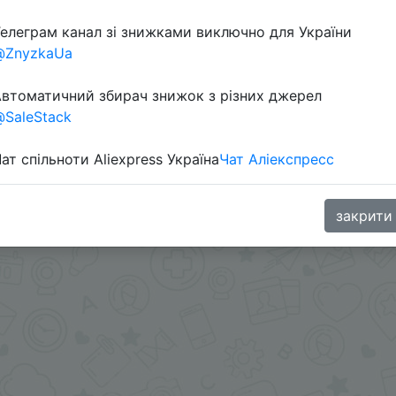
елеграм канал зі знижками виключно для України
@ZnyzkaUa
втоматичний збирач знижок з різних джерел
SaleStack
ат спільноти Aliexpress Україна
Чат Аліекспресс
писание монеток -
t.me/ChinaGoodBuy/190735
.me/%2B8jHVizJO6XY3M2Qy
закрити