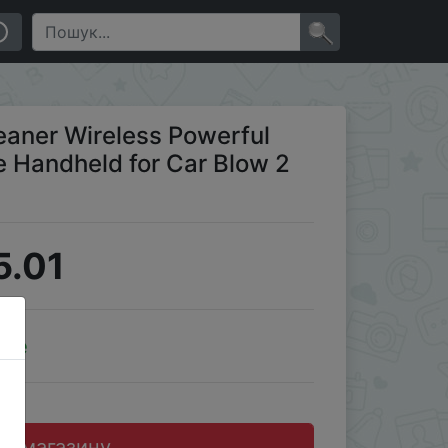
r Blow 2 In 1 Home Appliances
×
aner Wireless Powerful
e Handheld for Car Blow 2
5.01
ale
до магазину