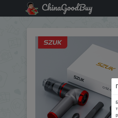
ChinaGoodBuy
Купити на розпродажі SZUK Mini Car Vacuum Cleaner Wire
Б
т
р