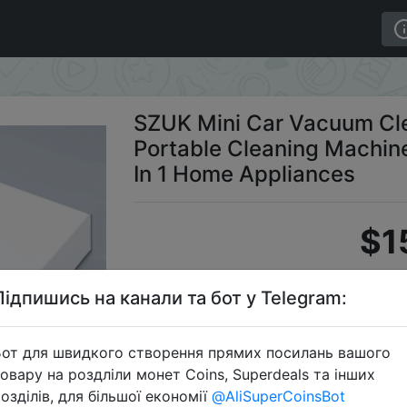
less Powerful Portable Cleaning Machine Handheld for Ca
SZUK Mini Car Vacuum Cle
Portable Cleaning Machin
In 1 Home Appliances
$1
Підпишись на канали та бот у Telegram:
S
от для швидкого створення прямих посилань вашого
овару на роздліли монет Coins, Superdeals та інших
озділів, для більшої економії
@AliSuperCoinsBot
Перейти 