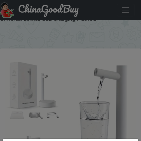
ChinaGoodBuy
Купити на розпродажі Desktop Water Bottle Dispenser
Automatic Smart Electric Water Dispensers for 5 Gallon &
Universal Bottles USB Charging 7 Levels
×