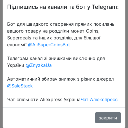
Підпишись на канали та бот у Telegram:
Бот для швидкого створення прямих посилань
вашого товару на роздліли монет Coins,
Superdeals та інших розділів, для більшої
2024-04-26
економії
@AliSuperCoinsBot
Desktop Water Bottle Dispenser
Automatic Smart Electric Water
Телеграм канал зі знижками виключно для
Dispensers for 5 Gallon & Universal
України
@ZnyzkaUa
Bottles USB Charging 7 Levels
Автоматичний збирач знижок з різних джерел
@SaleStack
$6.06
Чат спільноти Aliexpress Україна
Чат Аліекспресс
Sale
закрити