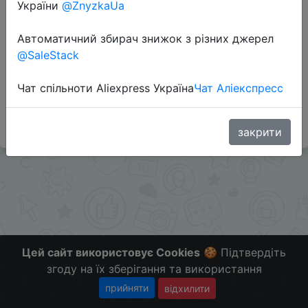
України
@ZnyzkaUa
Автоматичний збирач знижок з різних джерел
Перейти до магазину
@SaleStack
Чат спільноти Aliexpress Україна
Чат Аліекспресс
#Gearbest
Больше скидок в телеграмм
t.me/ChinaGoodBuy
закрити
Цей сайт використовує Cookies
🍪 Підтвердіть
згоду на їх зберігання та використання
прийняти
відхилити