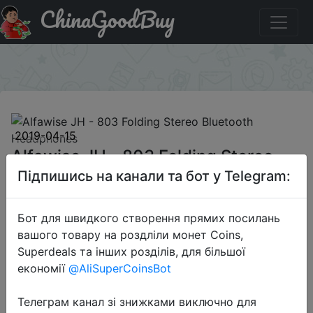
ChinaGoodBuy
Купити по знижці GBH0402S1 Alfawise JH - 803 Folding
Stereo Bluetooth Headphones
×
2019-04-15
Alfawise JH - 803 Folding Stereo
Bluetooth Headphones
Підпишись на канали та бот у Telegram:
Бот для швидкого створення прямих посилань
$22.99
вашого товару на роздліли монет Coins,
Superdeals та інших розділів, для більшої
економії
@AliSuperCoinsBot
Промокод:
"GBH0402S1"
Телеграм канал зі знижками виключно для