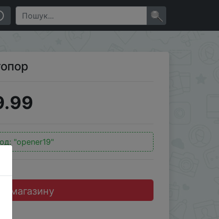
×
топор
9.99
од:
"opener19"
до магазину