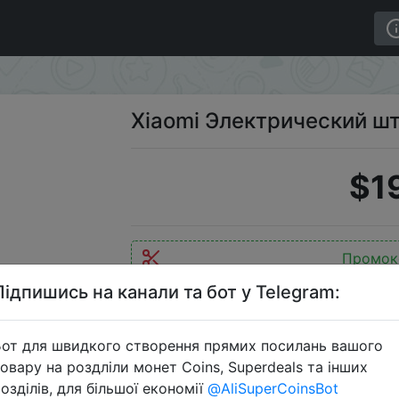
Xiaomi Электрический ш
$1
Промок
Підпишись на канали та бот у Telegram:
от для швидкого створення прямих посилань вашого
Перейти 
овару на роздліли монет Coins, Superdeals та інших
озділів, для більшої економії
@AliSuperCoinsBot