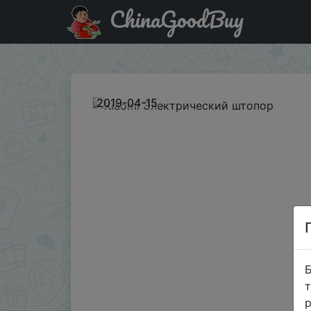
ChinaGoodBuy
Код на знижку opener19 Xiaomi Электрический штопор
2019-04-15
Б
т
р