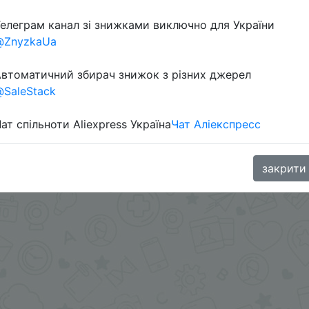
елеграм канал зі знижками виключно для України
в телеграм каналі:
@ZnyzkaUa
втоматичний збирач знижок з різних джерел
SaleStack
ат спільноти Aliexpress Україна
Чат Аліекспресс
закрити