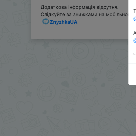
Додаткова інформація відсутня.
Т
Слідкуйте за знижками на мобільному, 
ZnyzhkaUA
А
@
Ч