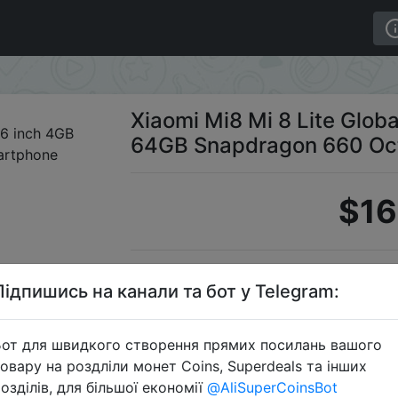
Version 6.26 inch 4GB 64GB Snapdragon 660 Octa core 4
Xiaomi Mi8 Mi 8 Lite Glob
64GB Snapdragon 660 Oc
$16
Промок
Підпишись на канали та бот у Telegram:
от для швидкого створення прямих посилань вашого
овару на роздліли монет Coins, Superdeals та інших
Перейти 
озділів, для більшої економії
@AliSuperCoinsBot