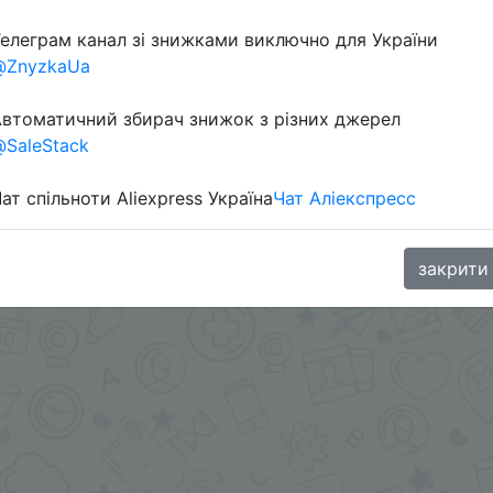
елеграм канал зі знижками виключно для України
@ZnyzkaUa
aGoodBuy
втоматичний збирач знижок з різних джерел
SaleStack
ат спільноти Aliexpress Україна
Чат Аліекспресс
закрити