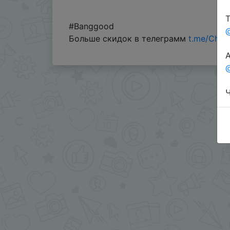
Т
#Banggood
Больше скидок в телеграмм
t.me/Chin
А
@
Ч