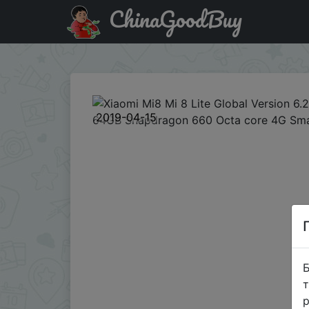
ChinaGoodBuy
Купити по знижці M8L64CC Xiaomi Mi8 Mi 8 Lite Global 
2019-04-15
Б
т
р