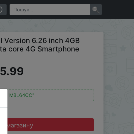
G Smartphone
×
al Version 6.26 inch 4GB
ta core 4G Smartphone
5.99
од:
"M8L64CC"
до магазину