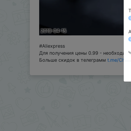
Т
2019-04-15
А
@
#Aliexpress
Ч
Для получения цены 0.99 - необходимо
Больше скидок в телеграмм
t.me/Chin