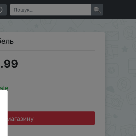
×
бель
.99
ale
до магазину