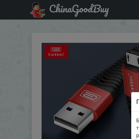
ChinaGoodBuy
Придбати по знижці Earldom Fishbone USB кабель
Б
т
р