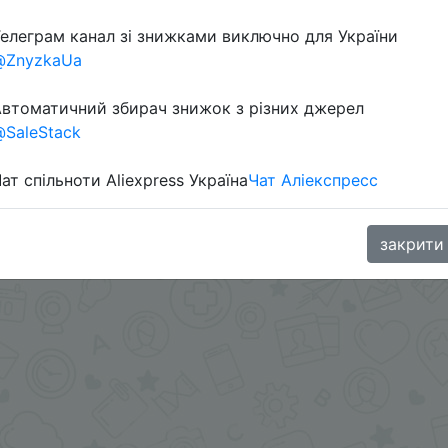
елеграм канал зі знижками виключно для України
@ZnyzkaUa
втоматичний збирач знижок з різних джерел
SaleStack
ат спільноти Aliexpress Україна
Чат Аліекспресс
 добавить магазин в избранное с пк или мобильного п
aGoodBuy
закрити