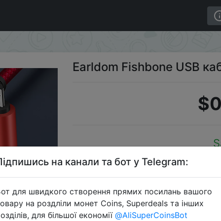
Earldom Fishbone USB ка
$0
S
Підпишись на канали та бот у Telegram:
от для швидкого створення прямих посилань вашого
Перейти 
овару на роздліли монет Coins, Superdeals та інших
озділів, для більшої економії
@AliSuperCoinsBot