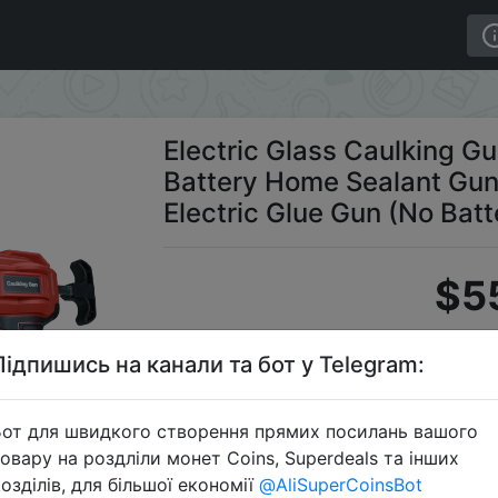
on Battery Home Sealant Gun Doors and Windows Electric G
Electric Glass Caulking Gu
Battery Home Sealant Gu
Electric Glue Gun (No Batt
$5
Підпишись на канали та бот у Telegram:
S
от для швидкого створення прямих посилань вашого
овару на роздліли монет Coins, Superdeals та інших
озділів, для більшої економії
@AliSuperCoinsBot
Перейти 