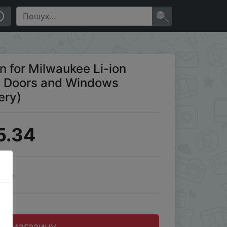
lue Gun (No Battery)
×
n for Milwaukee Li-ion
n Doors and Windows
ery)
5.34
ale
до магазину