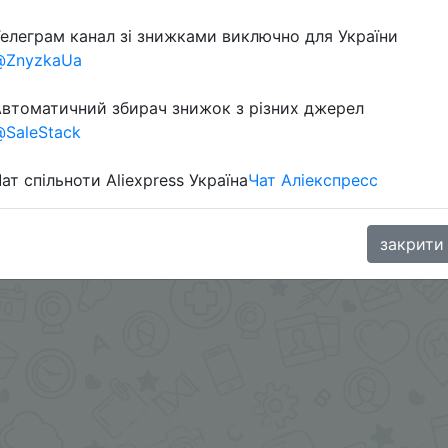
елеграм канал зі знижками виключно для України
@ZnyzkaUa
втоматичний збирач знижок з різних джерел
SaleStack
ат спільноти Aliexpress Україна
Чат Аліекспресс
.me/%2B8jHVizJO6XY3M2Qy
закрити