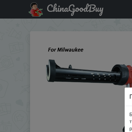
ChinaGoodBuy
Придбати Electric Glass Caulking Gun for Milwaukee Li-i
Б
т
р