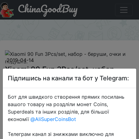
ChinaGoodBuy
Акція на Xiaomi 90 Fun 3Pcs/set, набор - беруши, очки и
подушка.
×
2019-04-14
Xiaomi 90 Fun 3Pcs/set, набор -
беруши, очки и подушка.
Підпишись на канали та бот у Telegram:
Бот для швидкого створення прямих посилань
$12.99
вашого товару на роздліли монет Coins,
Superdeals та інших розділів, для більшої
економії
@AliSuperCoinsBot
Sale
Телеграм канал зі знижками виключно для