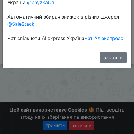
України
@ZnyzkaUa
Автоматичний збирач знижок з різних джерел
Перейти до магазину
@SaleStack
Чат спільноти Aliexpress Україна
Чат Аліекспресс
#Banggood
Больше скидок в телеграмм
t.me/ChinaGoodBuy
закрити
Цей сайт використовує Cookies
🍪 Підтвердіть
згоду на їх зберігання та використання
прийняти
відхилити