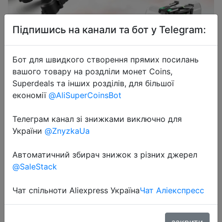
Підпишись на канали та бот у Telegram:
Бот для швидкого створення прямих посилань
2024-04-19
вашого товару на роздліли монет Coins,
S125 Mini Drone HD Dual Camera
Superdeals та інших розділів, для більшої
Intelligent Obstacle Avoidance
економії
@AliSuperCoinsBot
Optical Flow Localization Stunt
Телеграм канал зі знижками виключно для
Rollover RC Quadcopter
України
@ZnyzkaUa
Автоматичний збирач знижок з різних джерел
$18.63
@SaleStack
Чат спільноти Aliexpress Україна
Чат Аліекспресс
Sale
закрити