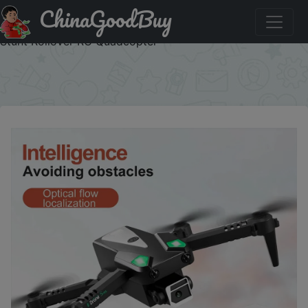
ChinaGoodBuy
Придбати по знижці S125 Mini Drone HD Dual Camera
Intelligent Obstacle Avoidance Optical Flow Localization
Stunt Rollover RC Quadcopter
×