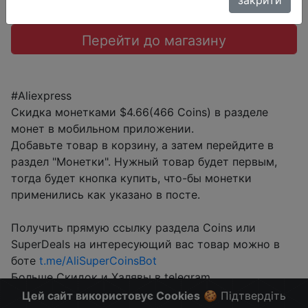
Перейти до магазину
#Aliexpress
Скидка монетками $4.66(466 Coins) в разделе
монет в мобильном приложении.
Добавьте товар в корзину, а затем перейдите в
раздел "Монетки". Нужный товар будет первым,
тогда будет кнопка купить, что-бы монетки
применились как указано в посте.
Получить прямую ссылку раздела Coins или
SuperDeals на интересующий вас товар можно в
боте
t.me/AliSuperCoinsBot
Больше Скидок и Халявы в telegram
t.me/%2B8jHVizJO6XY3M2Qy
Цей сайт використовує Cookies
🍪 Підтвердіть