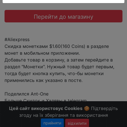
Перейти до магазину
#Aliexpress
Скидка монетками $1.60(160 Coins) в разделе
монет в мобильном приложении.
Добавьте товар в корзину, а затем перейдите в
раздел "Монетки". Нужный товар будет первым,
тогда будет кнопка купить, что-бы монетки
применились как указано в посте.
Поделился Ant-One
Больше Скидок и Халявы в telegram
t.me/%2B8jHVizJO6XY3M2Qy
Цей сайт використовує Cookies
🍪 Підтвердіть
згоду на їх зберігання та використання
прийняти
відхилити