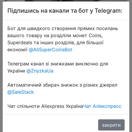
Підпишись на канали та бот у Telegram:
Бот для швидкого створення прямих посилань
вашого товару на роздліли монет Coins,
2024-04-18
Superdeals та інших розділів, для більшої
Vention USB C Hub High Speed 4
економії
@AliSuperCoinsBot
Ports Multi Type C to USB 3.0 Hub
Телеграм канал зі знижками виключно для
Splitter Adapter for MacBook Pro
України
@ZnyzkaUa
iPad Pro Xiaomi Lenovo USB Hub
Автоматичний збирач знижок з різних джерел
@SaleStack
$2.72
Чат спільноти Aliexpress Україна
Чат Аліекспресс
Sale
закрити