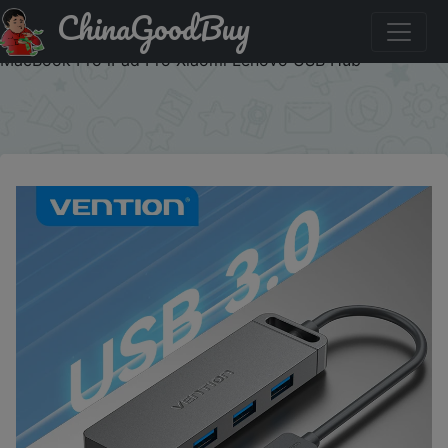
ChinaGoodBuy
Купити на розпродажі Vention USB C Hub High Speed 4
Ports Multi Type C to USB 3.0 Hub Splitter Adapter for
MacBook Pro iPad Pro Xiaomi Lenovo USB Hub
×