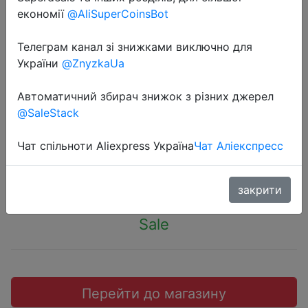
економії
@AliSuperCoinsBot
Телеграм канал зі знижками виключно для
України
@ZnyzkaUa
2019-04-13
Шт. 2 шт. Xiaomi Huohou титановые
Автоматичний збирач знижок з різних джерел
@SaleStack
ножницы черные
Чат спільноти Aliexpress Україна
Чат Аліекспресс
$6.78
закрити
Sale
Перейти до магазину