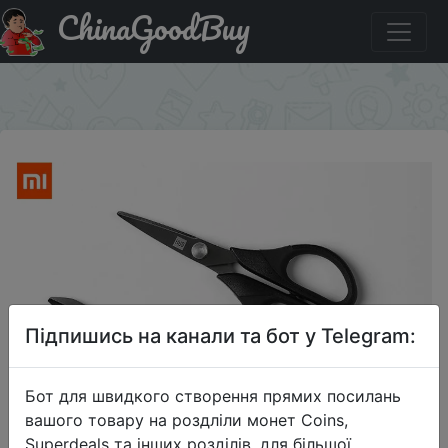
ChinaGoodBuy
Акція на Шт. 2 шт. Xiaomi Huohou титановые ножницы
черные
×
Підпишись на канали та бот у Telegram:
Бот для швидкого створення прямих посилань
вашого товару на роздліли монет Coins,
Superdeals та інших розділів, для більшої