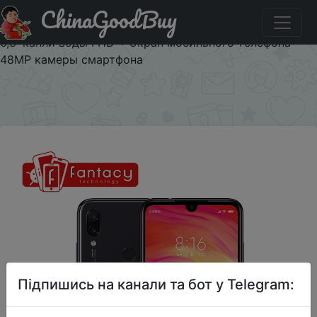
ChinaGoodBuy
Код на знижку aliexpress19068 Глобальная версия
Xiaomi Redmi Note 7 3 GB 32 GB Snapdragon 660 АНО
6,3 'капли воды FHD + Экран мобильного телефона
48MP камеры смартфона
×
Підпишись на канали та бот у Telegram: