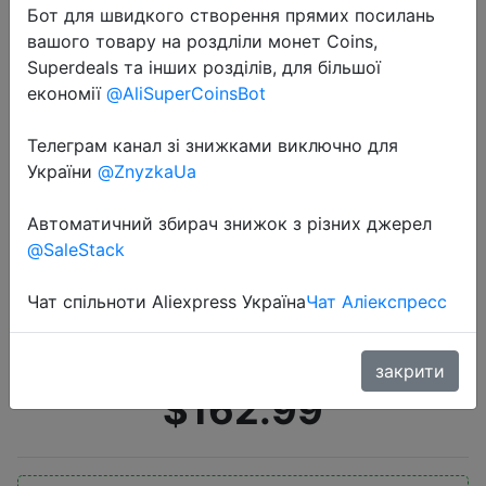
Бот для швидкого створення прямих посилань
вашого товару на роздліли монет Coins,
Superdeals та інших розділів, для більшої
економії
@AliSuperCoinsBot
Телеграм канал зі знижками виключно для
України
@ZnyzkaUa
2019-04-13
Глобальная версия Xiaomi Redmi
Автоматичний збирач знижок з різних джерел
Note 7 3 GB 32 GB Snapdragon 660
@SaleStack
АНО 6,3 'капли воды FHD + Экран
мобильного телефона 48MP
Чат спільноти Aliexpress Україна
Чат Аліекспресс
камеры смартфона
закрити
$162.99