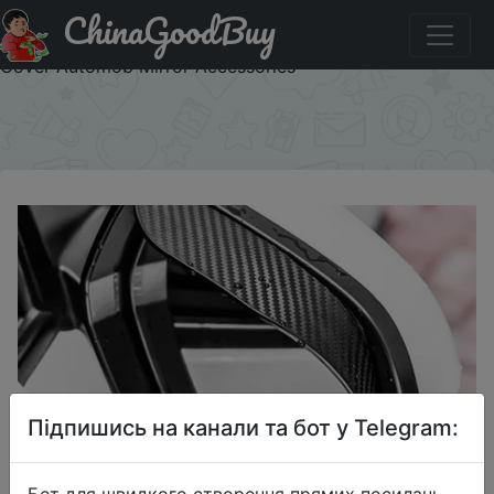
ChinaGoodBuy
Знижка на 2PCS Car Rearview Mirror Rain Eyebrow Visor
Carbon Fiber Car Rearview Side Snow Sun Visor Rain
Cover Automob Mirror Accessories
×
Підпишись на канали та бот у Telegram:
Бот для швидкого створення прямих посилань