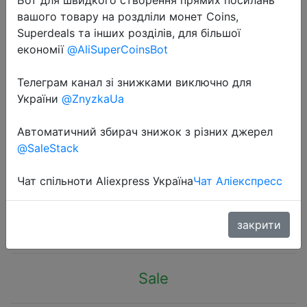
вашого товару на роздліли монет Coins,
Superdeals та інших розділів, для більшої
економії
@AliSuperCoinsBot
Телеграм канал зі знижками виключно для
2024-04-10
України
@ZnyzkaUa
2PCS Car Rearview Mirror Rain
Eyebrow Visor Carbon Fiber Car
Автоматичний збирач знижок з різних джерел
@SaleStack
Rearview Side Snow Sun Visor Rain
Cover Automob Mirror Accessories
Чат спільноти Aliexpress Україна
Чат Аліекспресс
$0.73
закрити
Sale