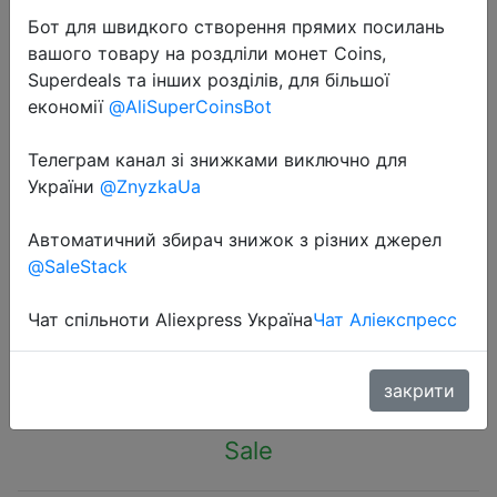
Бот для швидкого створення прямих посилань
вашого товару на роздліли монет Coins,
Superdeals та інших розділів, для більшої
економії
@AliSuperCoinsBot
2024-04-09
Телеграм канал зі знижками виключно для
Watchbands for Xiaomi Mi Band 7 6
України
@ZnyzkaUa
NFC bracelet silicone Sport watch
Автоматичний збирач знижок з різних джерел
wristband Miband 5 4 Belt pulsera
@SaleStack
correa mi band 5 3 4 strap
Чат спільноти Aliexpress Україна
Чат Аліекспресс
$0.18
закрити
Sale