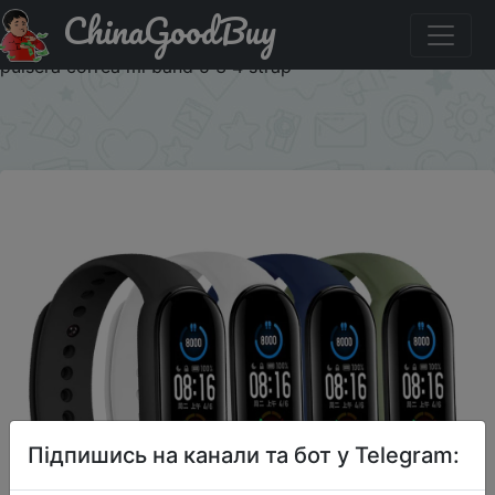
ChinaGoodBuy
Знижка на Watchbands for Xiaomi Mi Band 7 6 NFC
bracelet silicone Sport watch wristband Miband 5 4 Belt
pulsera correa mi band 5 3 4 strap
×
Підпишись на канали та бот у Telegram: