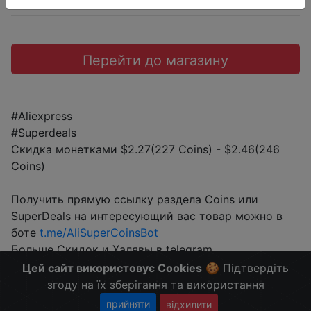
Перейти до магазину
#Aliexpress
#Superdeals
Скидка монетками $2.27(227 Coins) - $2.46(246
Coins)
Получить прямую ссылку раздела Coins или
SuperDeals на интересующий вас товар можно в
боте
t.me/AliSuperCoinsBot
Больше Скидок и Халявы в telegram
t.me/%2B8jHVizJO6XY3M2Qy
Цей сайт використовує Cookies
🍪 Підтвердіть
згоду на їх зберігання та використання
прийняти
відхилити