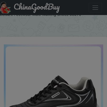
ChinaGoodBuy
Придбати по знижці BONA New Designers Action Leather
Sneakers Shoes Men Outdoor Casual Shoes Man Trendy
Leisure Footwear Male Walking Shoes 69276
×