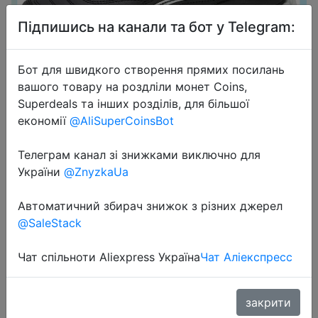
Підпишись на канали та бот у Telegram:
Бот для швидкого створення прямих посилань
вашого товару на роздліли монет Coins,
2024-04-04
Superdeals та інших розділів, для більшої
BONA New Designers Action
економії
@AliSuperCoinsBot
Leather Sneakers Shoes Men
Телеграм канал зі знижками виключно для
Outdoor Casual Shoes Man Trendy
України
@ZnyzkaUa
Leisure Footwear Male Walking
Shoes 69276
Автоматичний збирач знижок з різних джерел
@SaleStack
$15.74
Чат спільноти Aliexpress Україна
Чат Аліекспресс
закрити
Sale