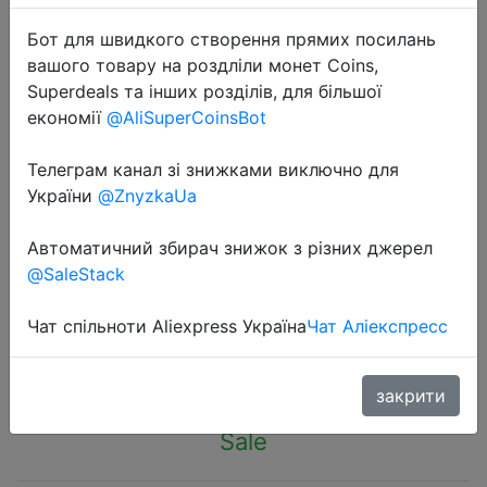
Бот для швидкого створення прямих посилань
вашого товару на роздліли монет Coins,
Superdeals та інших розділів, для більшої
економії
@AliSuperCoinsBot
2024-04-02
Телеграм канал зі знижками виключно для
10/20/30PCS Girl Cute Colorful
України
@ZnyzkaUa
Cartoon Hair Ties Sweet Elastic Hair
Rope For Baby Elastic Rubber Band
Автоматичний збирач знижок з різних джерел
Hair Accessories Headdress
@SaleStack
Чат спільноти Aliexpress Україна
Чат Аліекспресс
$0.6
закрити
Sale