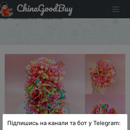
ChinaGoodBuy
Придбати 10/20/30PCS Girl Cute Colorful Cartoon Hair
Ties Sweet Elastic Hair Rope For Baby Elastic Rubber Band
Hair Accessories Headdress
×
Підпишись на канали та бот у Telegram: