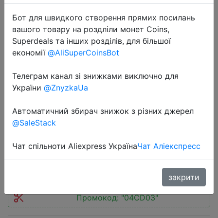
Бот для швидкого створення прямих посилань
вашого товару на роздліли монет Coins,
Superdeals та інших розділів, для більшої
економії
@AliSuperCoinsBot
2024-04-02
Телеграм канал зі знижками виключно для
Creality Official Filament Dryer Box
України
@ZnyzkaUa
1KG Filament Storage Keeping Dry
Adjustable Temperature 45℃-70℃
Автоматичний збирач знижок з різних джерел
360° Hot-air Heating 0-48h
@SaleStack
Чат спільноти Aliexpress Україна
Чат Аліекспресс
$55.71
закрити
Промокод:
"04CD03"