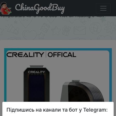
ChinaGoodBuy
Придбати по знижці 04CD03 Creality Official Filament
Dryer Box 1KG Filament Storage Keeping Dry Adjustable
Temperature 45℃-70℃ 360° Hot-air Heating 0-48h
×
Підпишись на канали та бот у Telegram: